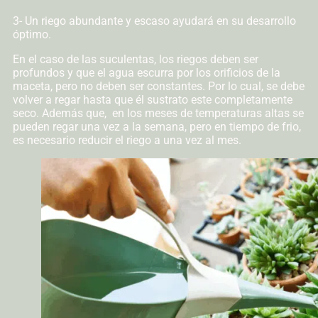
3- Un riego abundante y escaso ayudará en su desarrollo
óptimo.
En el caso de las suculentas, los riegos deben ser
profundos y que el agua escurra por los orificios de la
maceta, pero no deben ser constantes. Por lo cual, se debe
volver a regar hasta que él sustrato este completamente
seco. Además que, en los meses de temperaturas altas se
pueden regar una vez a la semana, pero en tiempo de frio,
es necesario reducir el riego a una vez al mes.