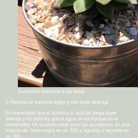
Suculenta expuesta a luz solar.
2- Realiza un sustrato ligero y con buen drenaje.
Es importante que él sustrato a utilizar, tenga buen
drenaje y no permita que el agua se encharque en el
contenedor. Un sustrato ideal para tus suculentas, es una
mezcla de tierra negra en un 30% y agrolita o tezontle en
un 70%.