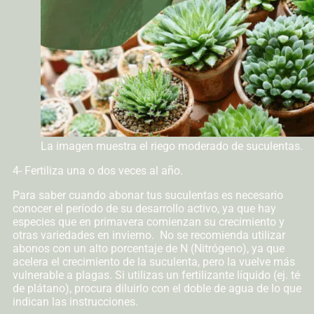
La imagen muestra el riego moderado de suculentas.
4- Fertiliza una o dos veces al año.
Para saber cuando abonar tus suculentas es necesario
conocer el período de su desarrollo activo, ya que hay
especies que en primavera comienzan su crecimiento y
otras variedades en invierno. No se recomienda utilizar
abonos con un alto porcentaje de N (Nitrógeno), ya que
acelera el crecimiento de la suculenta, pero la vuelve más
vulnerable a plagas. Si utilizas un fertilizante líquido (ej. té
de plátano), procura diluirlo con el doble de agua de lo que
indican las instrucciones.