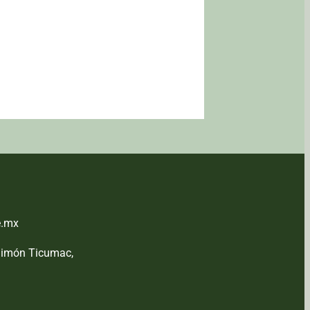
e.mx
Simón Ticumac,