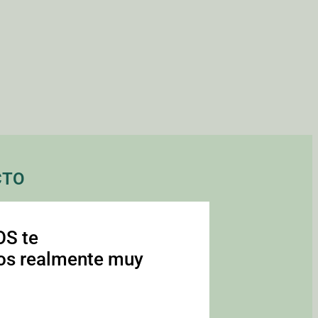
CTO
S te
os realmente muy