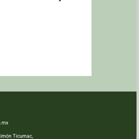
e.mx
Simón Ticumac,