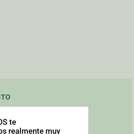
CTO
S te
os realmente muy