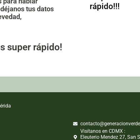
 para hablar
rápido!!!
 déjanos tus datos
evedad,
s super rápido!
érida
contacto@generacionverd
Visítanos en CDMX :
Eleuterio Mendez 27, San 