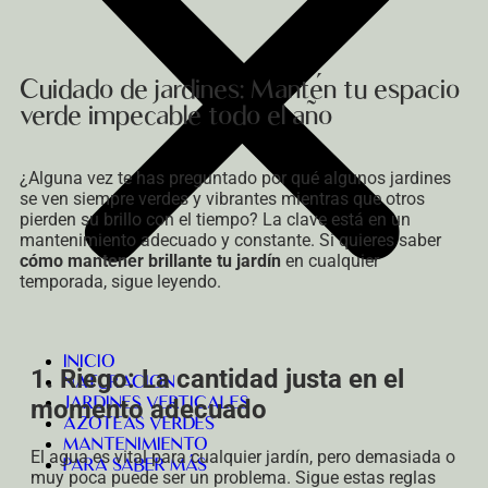
Cuidado de jardines: Mantén tu espacio
verde impecable todo el año
¿Alguna vez te has preguntado por qué algunos jardines
se ven siempre verdes y vibrantes mientras que otros
pierden su brillo con el tiempo? La clave está en un
mantenimiento adecuado y constante. Si quieres saber
cómo mantener brillante tu jardín
en cualquier
temporada, sigue leyendo.
INICIO
1. Riego: La cantidad justa en el
NATURACION
JARDINES VERTICALES
momento adecuado
AZOTEAS VERDES
MANTENIMIENTO
El agua es vital para cualquier jardín, pero demasiada o
PARA SABER MÁS
muy poca puede ser un problema. Sigue estas reglas