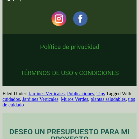
Política de privacidad
TÉRMINOS DE USO y CONDICIONES
Filed Under:
Jardines Verticales
,
Publicaciones
,
Tips
Tagged With:
cuidados
,
Jardines Verticales
,
Muros Verdes
,
plantas saludables
,
tips
de cuidado
DESEO UN PRESUPUESTO PARA MI