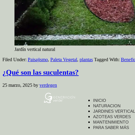
Jardín vertical natural
Filed Under:
Paisajismo
,
Paleta Vegetal
,
plantas
Tagged With:
Benefic
¿Qué son las suculentas?
25 marzo, 2025
by
verdegen
INICIO
NATURACION
JARDINES VERTICA
AZOTEAS VERDES
MANTENIMIENTO
PARA SABER MÁS